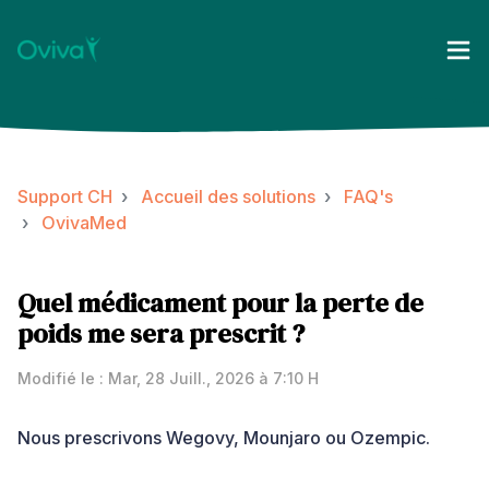
Support CH
Accueil des solutions
FAQ's
OvivaMed
Quel médicament pour la perte de
poids me sera prescrit ?
Modifié le : Mar, 28 Juill., 2026 à 7:10 H
Nous prescrivons Wegovy, Mounjaro ou Ozempic.