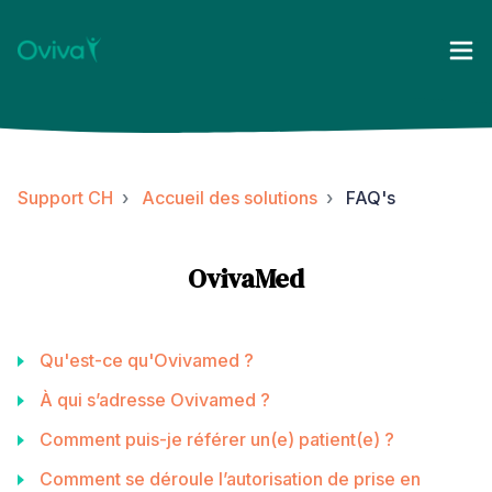
Support CH
Accueil des solutions
FAQ's
OvivaMed
Qu'est-ce qu'Ovivamed ?
À qui s’adresse Ovivamed ?
Comment puis-je référer un(e) patient(e) ?
Comment se déroule l’autorisation de prise en