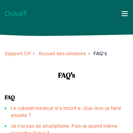
Support CH
Accueil des solutions
FAQ's
FAQ's
FAQ
Le cabinet médical m’a inscrit·e. Que dois-je faire
ensuite ?
Je n’ai pas de smartphone. Puis-je quand même
rejoindre Oviva ?