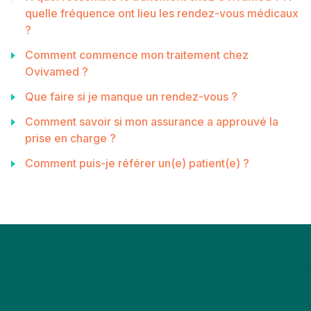
quelle fréquence ont lieu les rendez-vous médicaux
?
Comment commence mon traitement chez
Ovivamed ?
Que faire si je manque un rendez-vous ?
Comment savoir si mon assurance a approuvé la
prise en charge ?
Comment puis-je référer un(e) patient(e) ?