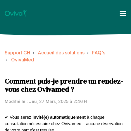
Support CH
Accueil des solutions
FAQ's
OvivaMed
Comment puis-je prendre un rendez-
vous chez Ovivamed ?
Modifié le : Jeu, 27 Mars, 2025 à 2:46 H
✔ Vous serez
invité(e) automatiquement
à chaque
consultation nécessaire chez Ovivamed – aucune réservation
de votre part n’est requise.