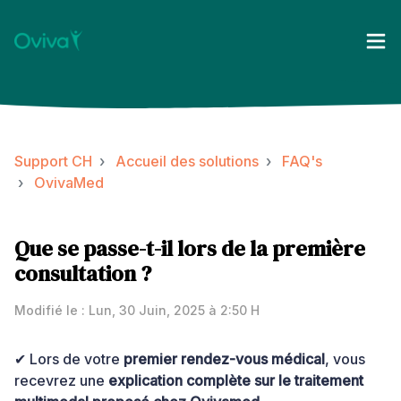
Support CH
Accueil des solutions
FAQ's
OvivaMed
Que se passe-t-il lors de la première
consultation ?
Modifié le : Lun, 30 Juin, 2025 à 2:50 H
✔ Lors de votre
premier rendez-vous médical
, vous
recevrez une
explication complète sur le traitement