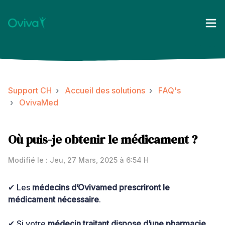
Support CH
Accueil des solutions
FAQ's
OvivaMed
Où puis-je obtenir le médicament ?
Modifié le : Jeu, 27 Mars, 2025 à 6:54 H
✔ Les
médecins d’Ovivamed prescriront le
médicament nécessaire
.
✔ Si votre
médecin traitant dispose d’une pharmacie