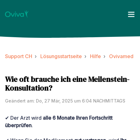
Support CH
Lösungsstartseite
Hilfe
Ovivamed
Wie oft brauche ich eine Meilenstein-
Konsultation?
Geändert am: Do, 27 Mär, 2025 um 6:04 NACHMITTAGS
✔ Der Arzt wird
alle 6 Monate Ihren Fortschritt
überprüfen
.