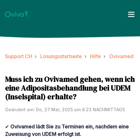
Support CH
Lösungsstartseite
Hilfe
Ovivamed
Muss ich zu Ovivamed gehen, wenn ich
eine Adipositasbehandlung bei UDEM
(Inselspital) erhalte?
Geändert am: Do, 27 Mär, 2025 um 6:23 NACHMITTAGS
✔
Ovivamed lädt Sie zu Terminen ein, nachdem eine
Zuweisung von UDEM erfolgt ist.