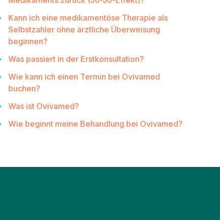
Medikaments zurück (Jo-Jo-Effekt)?
Kann ich eine medikamentöse Therapie als
Selbstzahler ohne ärztliche Überweisung
beginnen?
Was passiert in der Erstkonsultation?
Wie kann ich einen Termin bei Ovivamed
buchen?
Was ist Ovivamed?
Wie beginnt meine Behandlung bei Ovivamed?