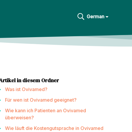
German
Artikel in diesem Ordner
Was ist Ovivamed?
Für wen ist Ovivamed geeignet?
Wie kann ich Patienten an Ovivamed
überweisen?
Wie läuft die Kostengutsprache in Ovivamed