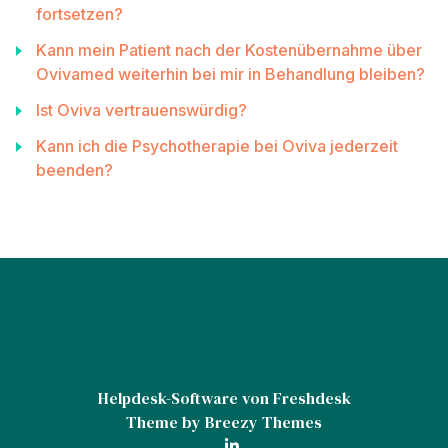
fortsetzen?
Kann mein Patient nach der Kostenübernahme über
Ovivamed weiterhin bei mir in Behandlung bleiben?
Ist Oviva vertrauenswürdig?
Kann ich die Psychotherapie bei Oviva jederzeit
beenden?
Helpdesk-Software
von Freshdesk
Theme by
Breezy Themes