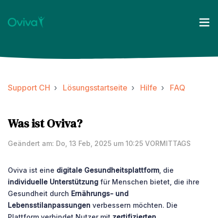
Support CH
Lösungsstartseite
Hilfe
FAQ
Was ist Oviva?
Geändert am: Do, 13 Feb, 2025 um 10:25 VORMITTAGS
Oviva ist eine
digitale Gesundheitsplattform
, die
individuelle Unterstützung
für Menschen bietet, die ihre
Gesundheit durch
Ernährungs- und
Lebensstilanpassungen
verbessern möchten. Die
Plattform verbindet Nutzer mit
zertifizierten