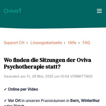
Support CH
Lösungsstartseite
Hilfe
FAQ
Wo finden die Sitzungen der Oviva
Psychotherapie statt?
Geändert am: Fr, 28 Mär, 2025 um 10:04 VORMITTAGS
✔
Online per Video
✔
Vor Ort
in unseren Praxisräumen in
Bern, Winterthur