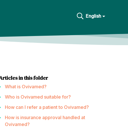
English
Articles in this folder
What is Ovivamed?
Who is Ovivamed suitable for?
How can I refer a patient to Ovivamed?
How is insurance approval handled at
Ovivamed?