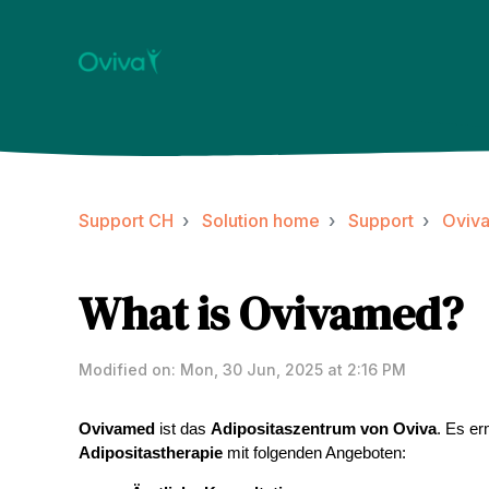
Support CH
Solution home
Support
Oviv
What is Ovivamed?
Modified on: Mon, 30 Jun, 2025 at 2:16 PM
Ovivamed
ist das
Adipositaszentrum von Oviva
. Es er
Adipositastherapie
mit folgenden Angeboten: